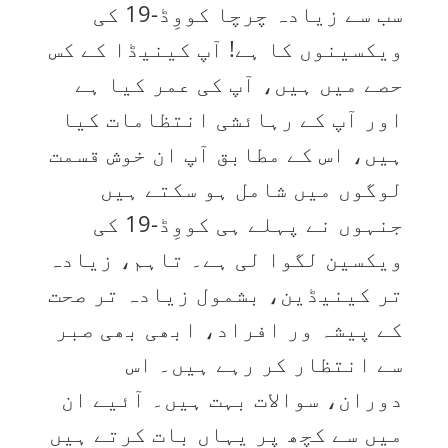
سب سے زیادہ چرچا کووِڈ-19 کی
ویکسینوں کا ہے! آپ کینیڈا کے کس
حصے میں ہیں، آپ کی عمر کیا ہے
اور آپ کے رہائشی انتظامات کیا
ہیں، اس کے مطابق آپ ان خوش قسمت
لوگوں میں شامل ہو سکتے ہیں
جنہوں نے پہلے ہی کووِڈ-19 کی
ویکسین لگوا لی ہے۔ تاہم، زیادہ
تر کینیڈین، بشمول زیادہ تر صحت
کے پیشہ ور افراد، ابھی بھی صبر
سے انتظار کر رہے ہیں۔ اس
دوران، سوالات بہت ہیں۔ آئیے ان
میں سے کچھ پر یہاں بات کرتے ہیں