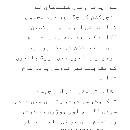
سے زیادہ وصول کنندگان نے
انجیکشن کی جگہ پر درد محسوس
کیا۔ سرخی اور سوجن ویکسین
لگانے کے بعد عام یا بہت عام
ہیں۔ انجیکشن کی جگہ پر درد
نوجوان بالغوں میں بزرگ بالغوں
کے مقابلے میں قدرے زیادہ عام
تھا۔.
نظاماتی مضر اثرات، جیسے
تھکاوٹ، سر درد، پٹھوں میں درد،
سردی لگنا، اور جوڑوں کا درد،
وہ تمام ہیں جو فی الحال منظور