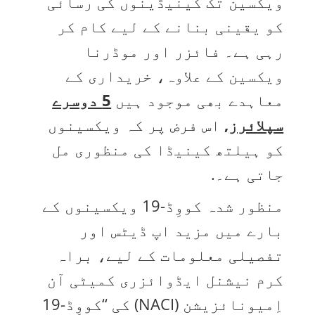
ویکسین تک کینیڈینوں کی رسائی
کو یقینی بنانے کے لیے کام کر
رہی ہے۔ فائزر اور موڈرنا
ویکسین کے علاوہ، خریداری کے
معاہدے بھی موجود ہیں
5 دوسرے
سپلائرز
,
اس فرض پر کہ ویکسینوں
کو ہیلتھ کینیڈا کی منظوری مل
جاتی ہے۔.
منظور شدہ کووِڈ-19 ویکسینوں کے
بارے میں مزید اپ ڈیٹس اور
تفصیلی معلومات کے لیے، براہ
کرم نیشنل ایڈوائزری کمیٹی آن
اِمیونائزیشن (NACI) کی “کووِڈ-19