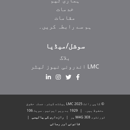
ہماری ٹیم
خدمات
مقامات
ہم سے رابطہ کریں۔
سوشل/میڈیا
بلاگ
LMC اندرونی نیوز لیٹر
EL
IT
ZH_HK
© کاپی رائٹ 2025 LMC ہیلتھ کیئر۔ جملہ حقوق
ZH
محفوظ ہیں۔
|
1929 بے ویو ایونیو۔ سویٹ 106
ٹورنٹو، M4G 3E8 پر
|
رازداری کی پالیسی
|
HI
قانونی اور رسائی
FR