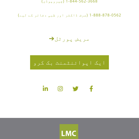
1-844-562-3668 (چیروپوڈی)
1-888-878-0562 (صرف ڈاکٹر اور طبی دفاتر کے لیے)
مریض پورٹل
➔
ایک اپوائنٹمنٹ بک کرو