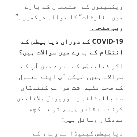
ویکسینوں کے استعمال کے بارے
میں سفارشات” کا حوالہ دیکھیں۔”
ویب صفحہ
.
COVID-19 کے دوران ذیابیطس کے
انتظام کے بارے میں سوالات ہیں؟
اگر ذیابیطس کے بارے میں آپ کے
سوالات ہیں، لیکن آپ اپنے معمول
کے صحت نگہداشت فراہم کنندگان
سے بالمشافہ یا ورچوئل ملاقاتیں
کرنے سے قاصر ہیں، تو یہ کچھ
مددگار وسائل ہیں:
ذیابیطس کینیڈا نے وباء کے