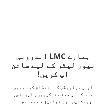
ہمارے LMC اندرونی
نیوز لیٹر کے لیے سائن
اپ کریں!
اپنی ذیابیطس کا انتظام کرنے میں
مدد کے لیے مفت ترکیبیں، ایونٹس،
ورکشاپس اور تجاویز سے محروم نہ