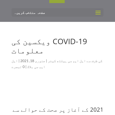
صفحہ منتخب کریں۔
COVID-19 ویکسین کی
معلومات
کی طرف سے
ایل ایم سی ہیلتھ کیئر
|
جنوری 18, 2021
|
ایل
ایم سی بلاگ
|
0 تبصرے
2021 کے آغاز پر صحت کے حوالے سے