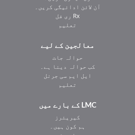
آن لائن ادائیگی کریں۔
Rx ری فل
تعلیم
معالجین کے لیے
حوالہ جات
کب حوالہ دینا ہے۔
ایل ایم سی جرنل
تعلیم
LMC کے بارے میں
کیریئرز
ہم کون ہیں۔