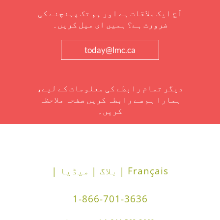
آج ایک ملاقات ہے اور ہم تک پہنچنے کی
ضرورت ہے؟ ہمیں ای میل کریں۔
today@lmc.ca
دیگر تمام رابطے کی معلومات کے لیے،
ہمارا ہم سے رابطہ کریں صفحہ ملاحظہ
کریں۔
Français |
بلاگ |
میڈیا |
1-866-701-3636