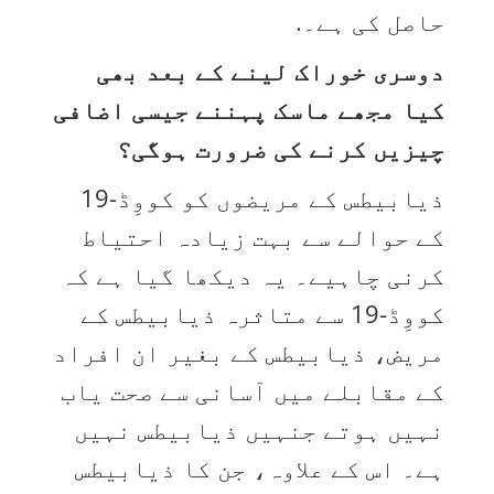
حاصل کی ہے۔.
دوسری خوراک لینے کے بعد بھی
کیا مجھے ماسک پہننے جیسی اضافی
چیزیں کرنے کی ضرورت ہوگی؟
ذیابیطس کے مریضوں کو کووِڈ-19
کے حوالے سے بہت زیادہ احتیاط
کرنی چاہیے۔ یہ دیکھا گیا ہے کہ
کووِڈ-19 سے متاثرہ ذیابیطس کے
مریض، ذیابیطس کے بغیر ان افراد
کے مقابلے میں آسانی سے صحت یاب
نہیں ہوتے جنہیں ذیابیطس نہیں
ہے۔ اس کے علاوہ، جن کا ذیابیطس