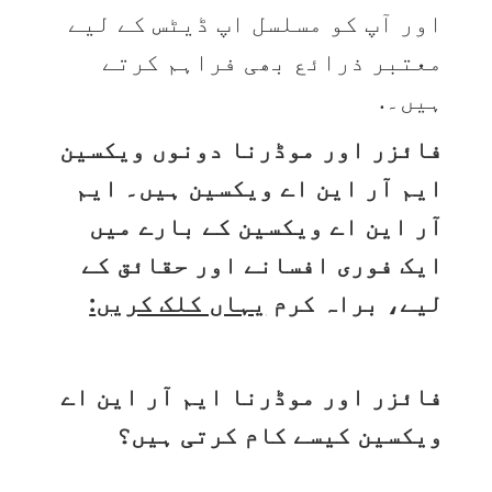
اور آپ کو مسلسل اپ ڈیٹس کے لیے
معتبر ذرائع بھی فراہم کرتے
ہیں۔.
فائزر اور موڈرنا دونوں ویکسین
ایم آر این اے ویکسین ہیں۔ ایم
آر این اے ویکسین کے بارے میں
ایک فوری افسانے اور حقائق کے
لیے، براہ کرم
یہاں کلک کریں
:
فائزر اور موڈرنا ایم آر این اے
ویکسین کیسے کام کرتی ہیں؟