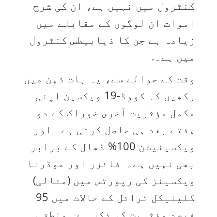
کنٹرول میں نہیں ہے، ان کی شرح
اموات ان لوگوں کے مقابلے میں
زیادہ ہے جن کا ذیابیطس کنٹرول
میں ہے۔.
وقت کے حوالے سے، یہ بات ذہن میں
رکھیں کہ کووڈ-19 ویکسین اپنی
مکمل مؤثریت آخری خوراک کے دو
ہفتے بعد ہی حاصل کرتی ہے۔ اور
ویکسینیشن 100% ڈھال کے برابر
بھی نہیں ہے۔ فائزر اور موڈرنا
ویکسینز کی رپورٹس میں (مثالی)
کلینیکل ٹرائل کے حالات میں 95
فیصد مؤثریت کا ذکر ہے۔ منطق یہ