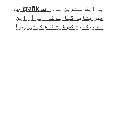
یہ ایک بہترین ہے۔
انف grafik جس
میں بتایا گیا ہے کہ ایم آر این
اے ویکسین کس طرح کام کرتی ہیں
!