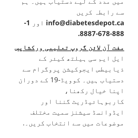
میں مدد کے لیے دستیاب ہیں۔ ہم
سے رابطہ کریں
info@diabetesdepot.ca
اور
1-
888-678-8887.
مفت آن لائن گروپ تعلیمی ورکشاپس
ایل ایم سی ہیلتھ کیئر کے
ذیابیطس ایجوکیشن پروگرام سے
دستیاب ہیں۔ کوویڈ-19 کے دوران
اپنا خیال رکھنا،
کاربوہائیڈریٹ گننا اور
ایڈوانسڈ سیشنز سمیت مختلف
موضوعات میں سے انتخاب کریں۔.