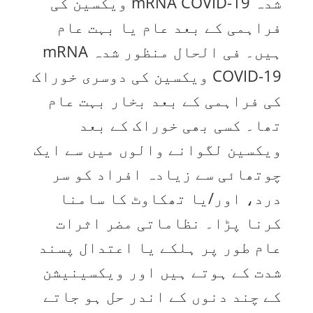
شدہ mRNA COVID-19 ویکسین کی
فراہمی کے بعد عام یا بہت عام
ہیں۔ فی الحال منظور شدہ mRNA
COVID-19 ویکسین کی دوسری خوراک
کی فراہمی کے بعد بخار بہت عام
تھا۔ کسی بھی خوراک کے بعد
ویکسین لگوانے والوں میں سے ایک
چوتھائی سے زیادہ افراد کو سر
درد، اور/یا تھکاوٹ کا سامنا
کرنا پڑا۔ نظاماتی مضر اثرات
عام طور پر ہلکے یا اعتدال پسند
شدت کے ہوتے ہیں اور ویکسینیشن
کے چند دنوں کے اندر حل ہو جاتے