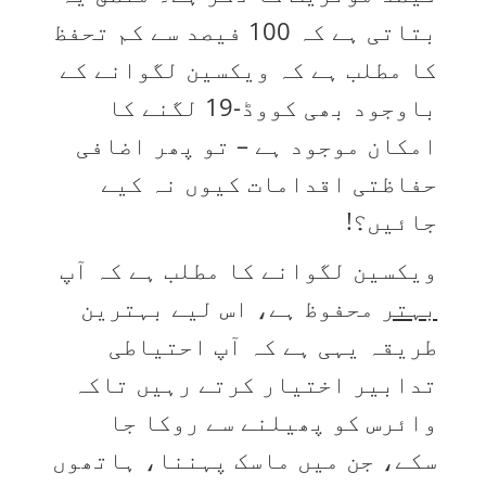
بتاتی ہے کہ 100 فیصد سے کم تحفظ
کا مطلب ہے کہ ویکسین لگوانے کے
باوجود بھی کووڈ-19 لگنے کا
امکان موجود ہے – تو پھر اضافی
حفاظتی اقدامات کیوں نہ کیے
جائیں؟!
ویکسین لگوانے کا مطلب ہے کہ آپ
بہتر
محفوظ ہے، اس لیے بہترین
طریقہ یہی ہے کہ آپ احتیاطی
تدابیر اختیار کرتے رہیں تاکہ
وائرس کو پھیلنے سے روکا جا
سکے، جن میں ماسک پہننا، ہاتھوں