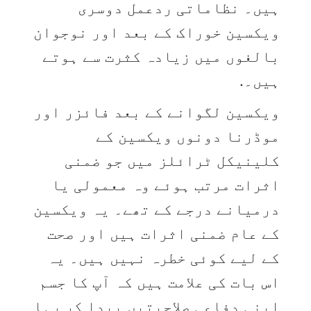
ہیں۔ نظاماتی ردعمل دوسری
ویکسین خوراک کے بعد اور نوجوان
بالغوں میں زیادہ کثرت سے ہوتے
ہیں۔.
ویکسین لگوانے کے بعد فائزر اور
موڈرنا دونوں ویکسین کے
کلینیکل ٹرائلز میں جو ضمنی
اثرات مرتب ہوئے وہ معمولی یا
درمیانے درجے کے تھے۔ یہ ویکسین
کے عام ضمنی اثرات ہیں اور صحت
کے لیے کوئی خطرہ نہیں ہیں۔ یہ
اس بات کی علامت ہیں کہ آپ کا جسم
اپنی دفاعی صلاحیتیں پیدا کر رہا