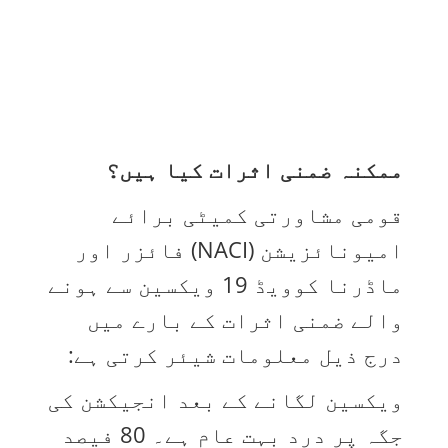
ممکنہ ضمنی اثرات کیا ہیں؟
قومی مشاورتی کمیٹی برائے
امیونائزیشن (NACI) فائزر اور
ماڈرنا کوویڈ 19 ویکسین سے ہونے
والے ضمنی اثرات کے بارے میں
درج ذیل معلومات شیئر کرتی ہے:
ویکسین لگانے کے بعد انجیکشن کی
جگہ پر درد بہت عام ہے۔ 80 فیصد