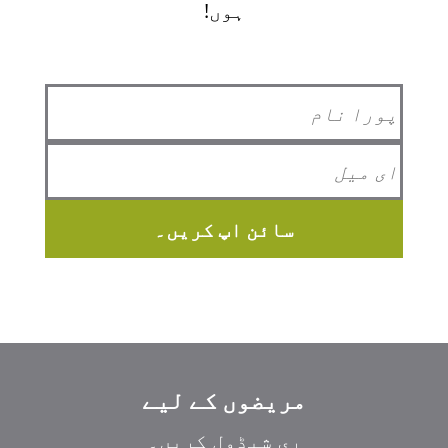
ہوں!
سائن اپ کریں۔
مریضوں کے لیے
ری شیڈول کریں۔