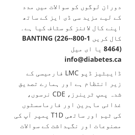
دوران لوگوں کو سوالات میں مدد
کے لیے مزید سی ڈی ایز کے ساتھ
اپنے کال لائنز کو سٹاف کیا ہے۔
کال کریں
1-800-BANTING (226-
8464)
یا ای میل
info@diabetes.ca
ڈایبٹیز ڈپو LMC فارمیسی کے
زیر انتظام ہے اور ہمارے تصدیق
شدہ پمپ ٹرینرز، CDE نرسوں،
غذائی ماہرین اور فارماسسٹوں
کی ٹیم اور ساتھی T1D پمپر آپ کی
مصنوعات اور نگہداشت کے سوالات