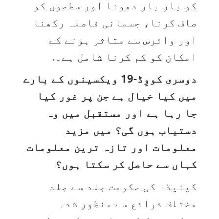
کو بار بار دھونا اور سطحوں کو
صاف کرنا، جسمانی فاصلہ رکھنا
اور وائرس سے متاثر ہونے کے
امکان کو کم کرنا شامل ہے۔.
دوسری کووِڈ-19 ویکسینوں کے بارے
میں کیا خیال ہے جن پر غور کیا
جا رہا ہے اور مستقبل میں وہ
دستیاب ہوں گی؟ میں مزید
معلومات اور تازہ ترین معلومات
کہاں سے حاصل کر سکتا ہوں؟
کینیڈا کی حکومت جلد سے جلد
مختلف ذرائع سے منظور شدہ