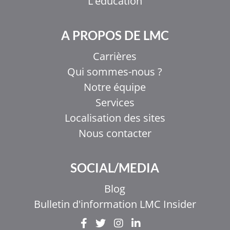
L'éducation
A PROPOS DE LMC
Carrières
Qui sommes-nous ?
Notre équipe
Services
Localisation des sites
Nous contacter
EL
SOCIAL/MEDIA
IT
ZH_HK
Blog
ZH
Bulletin d'information LMC Insider
UR