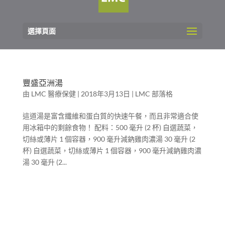
選擇頁面
豐盛亞洲湯
由
LMC 醫療保健
|
2018年3月13日
|
LMC 部落格
這道湯是富含纖維和蛋白質的快速午餐，而且非常適合使
用冰箱中的剩餘食物！ 配料：500 毫升 (2 杯) 自選蔬菜，
切絲或薄片 1 個容器，900 毫升減鈉雞肉濃湯 30 毫升 (2
杯) 自選蔬菜，切絲或薄片 1 個容器，900 毫升減鈉雞肉濃
湯 30 毫升 (2...