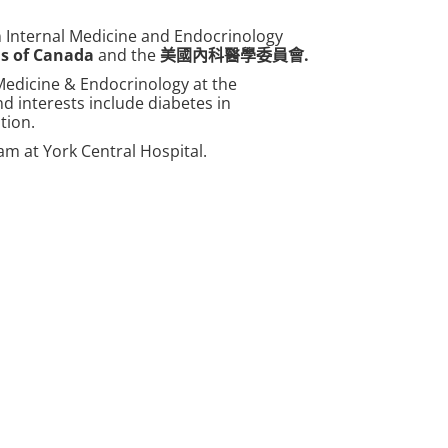
in Internal Medicine and Endocrinology
ns of Canada
and the
美國內科醫學委員會
.
Medicine & Endocrinology at the
d interests include diabetes in
tion.
am at York Central Hospital.