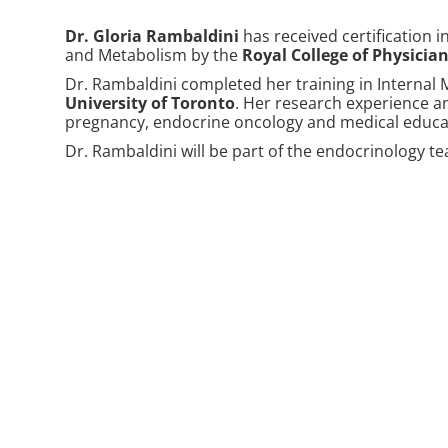
Dr. Gloria Rambaldini
has received certification 
and Metabolism by the
Royal College of Physicia
Dr. Rambaldini completed her training in Internal 
University of Toronto
. Her research experience an
pregnancy, endocrine oncology and medical educa
Dr. Rambaldini will be part of the endocrinology te