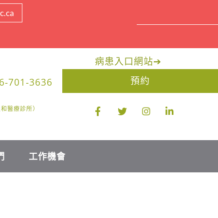
c.ca
病患入口網站
➔
預約
6-701-3636
醫生和醫療診所）
們
工作機會