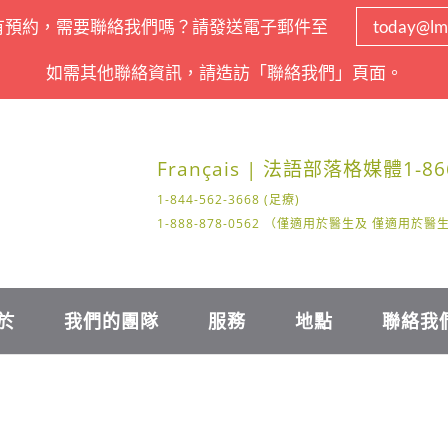
有預約，需要聯絡我們嗎？請發送電子郵件至
today@lm
如需其他聯絡資訊，請造訪「聯絡我們」頁面。
Français | 法語
部落格
媒體
1-86
1-844-562-3668 (足療)
1-888-878-0562 （僅適用於醫生及 僅適用於
於
我們的團隊
服務
地點
聯絡我