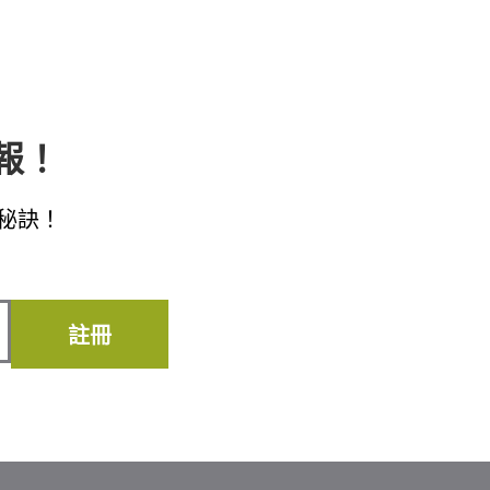
子報！
秘訣！
註冊