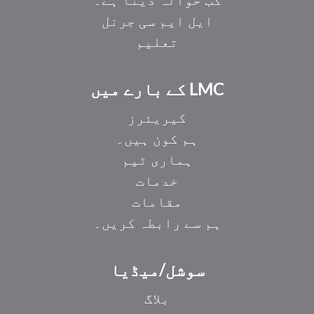
ایل ایم سی جرنل
تعلیم
LMC کے بارے میں
کیریئرز
ہم کون ہیں۔
ہماری ٹیم
خدمات
مقامات
ہم سے رابطہ کریں۔
EL
سوشل/میڈیا
IT
ZH_HK
بلاگ