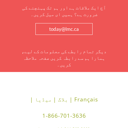
آج ایک ملاقات ہے اور ہم تک پہنچنے کی
ضرورت ہے؟ ہمیں ای میل کریں۔
today@lmc.ca
دیگر تمام رابطے کی معلومات کے لیے،
ہمارا ہم سے رابطہ کریں صفحہ ملاحظہ
کریں۔
Français |
بلاگ |
میڈیا |
1-866-701-3636