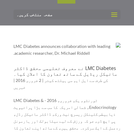
صفحہ منتخب کریں۔
LMC Diabetes نے معروف تعلیمی محقق ڈاکٹر
مائیکل ریڈیل کے ساتھ تعاون کا اعلان کیا۔
کی طرف سے
ایل ایم سی ہیلتھ کیئر
|
2 فروری 2016
|
خبریں
ٹورنٹو، یکم فروری، 2016 - LMC Diabetes &
Endocrinology، شمالی امریکہ کا سب سے بڑا پرائیویٹ
ذیابیطس کلینکل ریسرچ نیٹ ورک، ڈاکٹر مائیکل رڈل،
پی ایچ ڈی، جو کہ ورزش کے لیے میٹابولک اور ہارمونل
ردعمل کے ایک سرکردہ محقق ہیں، کے ساتھ اپنے تعاون کا