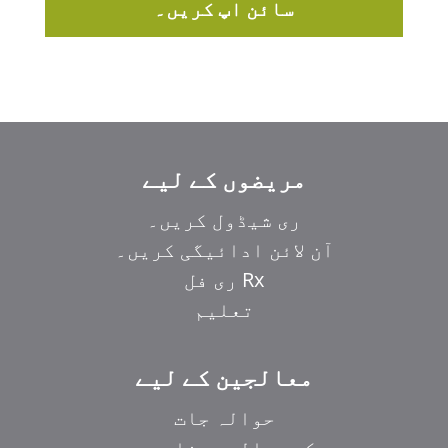
سائن اپ کریں۔
مریضوں کے لیے
ری شیڈول کریں۔
آن لائن ادائیگی کریں۔
Rx ری فل
تعلیم
معالجین کے لیے
حوالہ جات
کب حوالہ دینا ہے۔