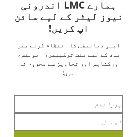
ہمارے LMC اندرونی
نیوز لیٹر کے لیے سائن
اپ کریں!
اپنی ذیابیطس کا انتظام کرنے میں
مدد کے لیے مفت ترکیبیں، ایونٹس،
ورکشاپس اور تجاویز سے محروم نہ
ہوں!