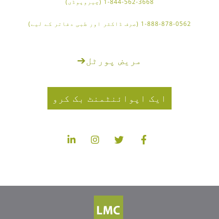
1-844-562-3668 (چیروپوڈی)
1-888-878-0562 (صرف ڈاکٹر اور طبی دفاتر کے لیے)
مریض پورٹل
➔
ایک اپوائنٹمنٹ بک کرو