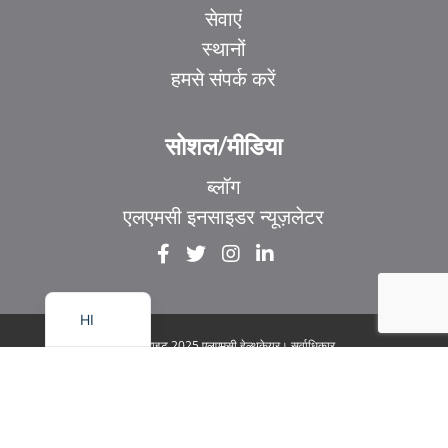
सेवाएं
स्थानों
हमसे संपर्क करें
EL
IT
सोशल/मीडिया
ZH_HK
ब्लॉग
ZH
एलएमसी इनसाइडर न्यूज़लेटर
UR
FR
EN
HI
© कॉपीराइट 2025 एलएमसी हेल्थकेयर। सर्वाधिकार
सुरक्षित
|
1929 बेव्यू एवेन्यू. सुइट 106 टोरंटो, ON M4G
3E8
|
गोपनीयता नीति
|
कानूनी और सुलभता