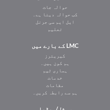
حوالہ جات
کب حوالہ دینا ہے۔
ایل ایم سی جرنل
تعلیم
LMC کے بارے میں
کیریئرز
ہم کون ہیں۔
ہماری ٹیم
خدمات
مقامات
ہم سے رابطہ کریں۔
سوشل/میڈیا