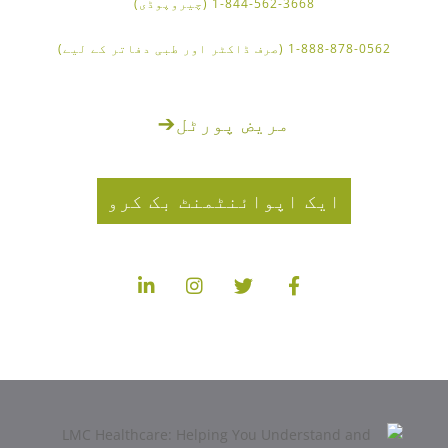
1-844-562-3668 (چیروپوڈی)
1-888-878-0562 (صرف ڈاکٹر اور طبی دفاتر کے لیے)
مریض پورٹل
➔
ایک اپوائنٹمنٹ بک کرو