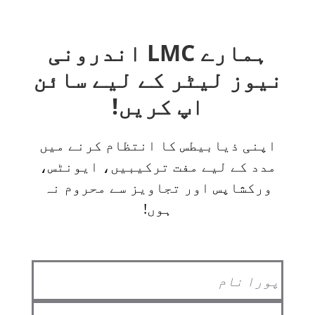
ہمارے LMC اندرونی
نیوز لیٹر کے لیے سائن
اپ کریں!
اپنی ذیابیطس کا انتظام کرنے میں
مدد کے لیے مفت ترکیبیں، ایونٹس،
ورکشاپس اور تجاویز سے محروم نہ
ہوں!