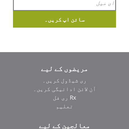
سائن اپ کریں۔
مریضوں کے لیے
ری شیڈول کریں۔
آن لائن ادائیگی کریں۔
Rx ری فل
تعلیم
معالجین کے لیے