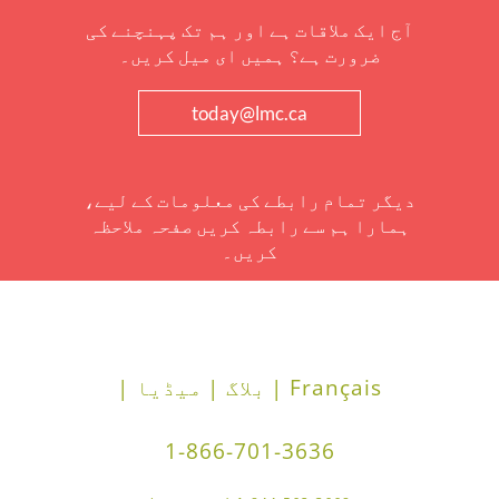
آج ایک ملاقات ہے اور ہم تک پہنچنے کی
ضرورت ہے؟ ہمیں ای میل کریں۔
today@lmc.ca
دیگر تمام رابطے کی معلومات کے لیے،
ہمارا ہم سے رابطہ کریں صفحہ ملاحظہ
کریں۔
Français |
بلاگ |
میڈیا |
1-866-701-3636