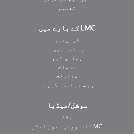
تعلیم
LMC کے بارے میں
کیریئرز
ہم کون ہیں۔
ہماری ٹیم
خدمات
مقامات
ہم سے رابطہ کریں۔
سوشل/میڈیا
بلاگ
LMC اندرونی نیوز لیٹر