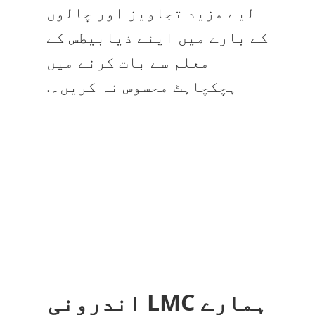
لیے مزید تجاویز اور چالوں
کے بارے میں اپنے ذیابیطس کے
معلم سے بات کرنے میں
ہچکچاہٹ محسوس نہ کریں۔.
ہمارے LMC اندرونی