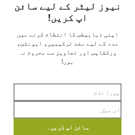
نیوز لیٹر کے لیے سائن
اپ کریں!
اپنی ذیابیطس کا انتظام کرنے میں
مدد کے لیے مفت ترکیبیں، ایونٹس،
ورکشاپس اور تجاویز سے محروم نہ
ہوں!
سائن اپ کریں۔