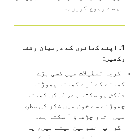
اس سے رجوع کریں۔.
1. اپنے کھانوں کے درمیان وقفہ
رکھیں:
اگرچہ تعطیلات میں کسی بڑے
کھانے کے لیے کھانا چھوڑنا
دلکش ہو سکتا ہے، لیکن کھانا
چھوڑنے سے خون میں شکر کی سطح
میں اتار چڑھاؤ آ سکتا ہے۔
اگر آپ انسولین لیتے ہیں، یا
ایسی دوا لیتے ہیں جو آپ کے