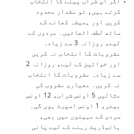
اگر آپ شراب پینے کا انتخاب
کرتے ہیں، تو مقدار محدود
کریں اور ہمیشہ کھانے کے
ساتھ لطف اٹھائیں۔ مردوں کے
لیے، روزانہ 3 سے زیادہ
مشروبات کا انتخاب نہ کریں
اور خواتین کے لیے، روزانہ 2
سے زیادہ مشروبات کا انتخاب
نہ کریں۔ معیاری مشروب کی
مثالیں 5 اونس شراب، 12 اونس
بیئر، 1 اونس اسپرٹ ہوں گی۔
سردی کے مہینوں میں بھی،
ہائیڈریٹ رہنے کے لیے پانی