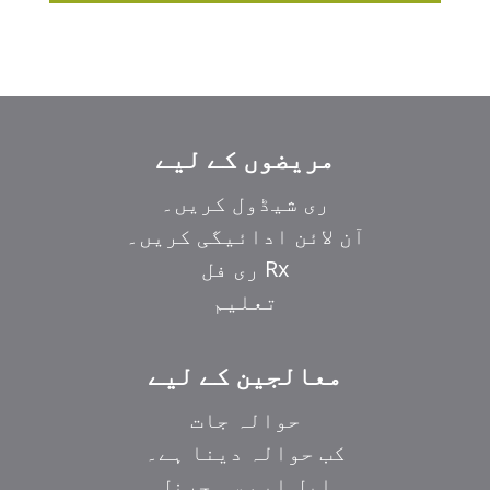
مریضوں کے لیے
ری شیڈول کریں۔
آن لائن ادائیگی کریں۔
Rx ری فل
تعلیم
معالجین کے لیے
حوالہ جات
کب حوالہ دینا ہے۔
ایل ایم سی جرنل