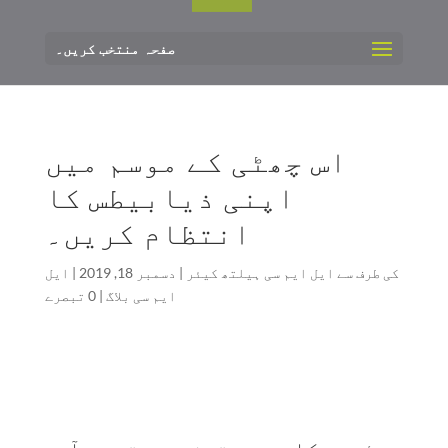
صفحہ منتخب کریں۔
اس چھٹی کے موسم میں
اپنی ذیابیطس کا
انتظام کریں۔
کی طرف سے
ایل ایم سی ہیلتھ کیئر
|
دسمبر 18, 2019
|
ایل
ایم سی بلاگ
|
0 تبصرے