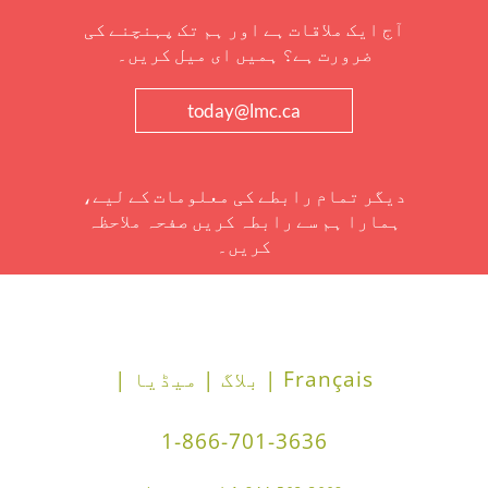
آج ایک ملاقات ہے اور ہم تک پہنچنے کی
ضرورت ہے؟ ہمیں ای میل کریں۔
today@lmc.ca
دیگر تمام رابطے کی معلومات کے لیے،
ہمارا ہم سے رابطہ کریں صفحہ ملاحظہ
کریں۔
Français |
بلاگ |
میڈیا |
1-866-701-3636