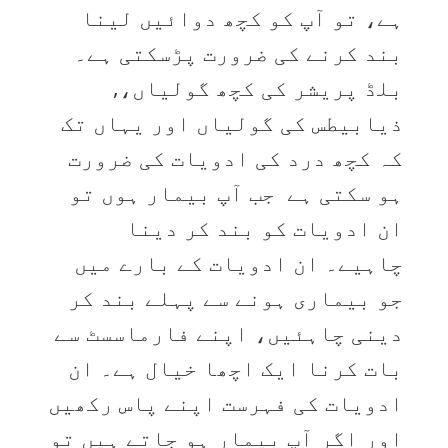
ہے، تو آپ کو کچھ دوائیں لینا
بند کرنے کی ضرورت پڑسکتی ہے۔
بلڈ پریشر کی کچھ گولیاں،,
ذیابیطس کی گولیاں اور یہاں تک
کہ کچھ درد کی ادویات کی ضرورت
ہو سکتی ہے
جب آپ بیمار ہوں تو
ان ادویات کو بند کر دینا
چاہیے۔ ان ادویات کے بارے میں
جو بیماری ہونے سے پہلے بند کر
دینی چاہئیں، اپنے فارماسسٹ سے
بات کرنا ایک اچھا خیال ہے۔ ان
ادویات کی فہرست اپنے پاس رکھیں
اور اگر آپ بیمار ہو جاتے ہیں تو