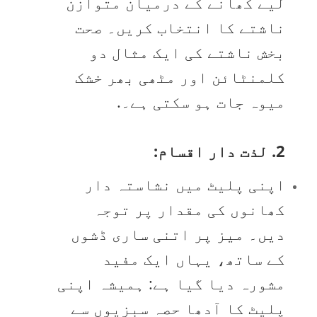
لیے کھانے کے درمیان متوازن
ناشتے کا انتخاب کریں۔ صحت
بخش ناشتے کی ایک مثال دو
کلمنٹائن اور مٹھی بھر خشک
میوہ جات ہو سکتی ہے۔.
2. لذت دار اقسام:
اپنی پلیٹ میں نشاستہ دار
کھانوں کی مقدار پر توجہ
دیں۔ میز پر اتنی ساری ڈشوں
کے ساتھ، یہاں ایک مفید
مشورہ دیا گیا ہے: ہمیشہ اپنی
پلیٹ کا آدھا حصہ سبزیوں سے