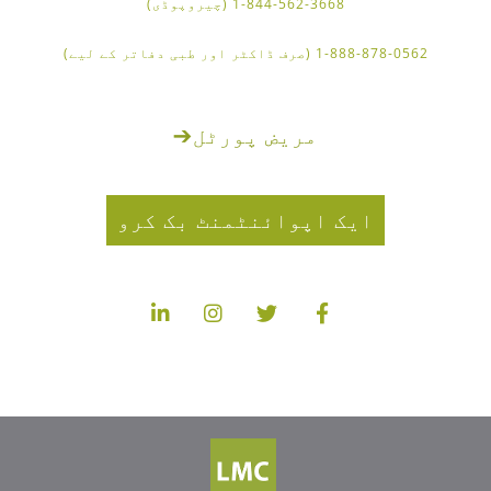
1-844-562-3668 (چیروپوڈی)
1-888-878-0562 (صرف ڈاکٹر اور طبی دفاتر کے لیے)
مریض پورٹل
➔
ایک اپوائنٹمنٹ بک کرو