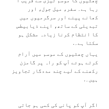
چھٹیوں کا موسم تیزی سے قریب آ
رہا ہے۔ سفر، میل جول، اور
کھانے پینے اور سرگرمیوں میں
تبدیلی کے ساتھ، اپنے ذیابیطس
کا انتظام کرنا زیادہ مشکل ہو
سکتا ہے۔.
یہاں چھٹیوں کے موسم میں آرام
کرتے ہوئے آپ کو راہ پر گامزن
رکھنے کے لیے چند مددگار تجاویز
ہیں۔.
اگر آپ کو پانی کی کمی ہو جاتی