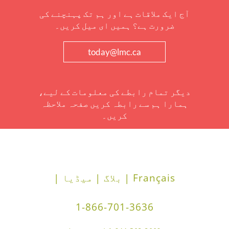
آج ایک ملاقات ہے اور ہم تک پہنچنے کی
ضرورت ہے؟ ہمیں ای میل کریں۔
today@lmc.ca
دیگر تمام رابطے کی معلومات کے لیے،
ہمارا ہم سے رابطہ کریں صفحہ ملاحظہ
کریں۔
Français |
بلاگ |
میڈیا |
1-866-701-3636