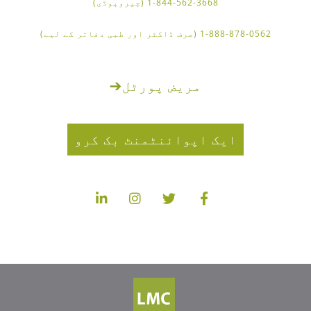
1-844-562-3668 (چیروپوڈی)
1-888-878-0562 (صرف ڈاکٹر اور طبی دفاتر کے لیے)
مریض پورٹل
➔
ایک اپوائنٹمنٹ بک کرو