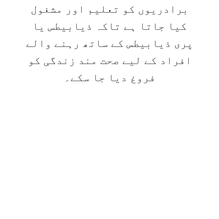
برادریوں کو تعلیم اور مشغول
کیا جاتا ہے تاکہ ذیابیطس یا
پری ذیابیطس کے ساتھ رہنے والے
افراد کے لیے صحت مند زندگی کو
فروغ دیا جا سکے۔