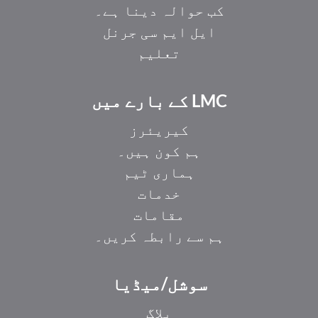
کب حوالہ دینا ہے۔
ایل ایم سی جرنل
تعلیم
LMC کے بارے میں
کیریئرز
ہم کون ہیں۔
ہماری ٹیم
خدمات
مقامات
ہم سے رابطہ کریں۔
EL
سوشل/میڈیا
IT
ZH_HK
بلاگ