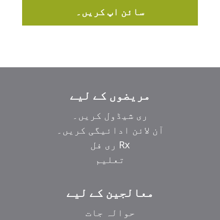
سائن اپ کریں۔
مریضوں کے لیے
ری شیڈول کریں۔
آن لائن ادائیگی کریں۔
Rx ری فل
تعلیم
معالجین کے لیے
حوالہ جات