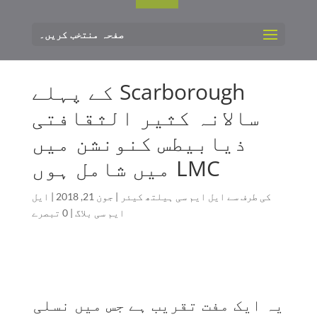
صفحہ منتخب کریں۔
Scarborough کے پہلے
سالانہ کثیر الثقافتی
ذیابیطس کنونشن میں
LMC میں شامل ہوں
کی طرف سے
ایل ایم سی ہیلتھ کیئر
|
جون 21, 2018
|
ایل
ایم سی بلاگ
|
0 تبصرے
یہ ایک مفت تقریب ہے جس میں نسلی