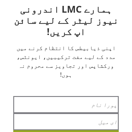
ہمارے LMC اندرونی
نیوز لیٹر کے لیے سائن
اپ کریں!
اپنی ذیابیطس کا انتظام کرنے میں
مدد کے لیے مفت ترکیبیں، ایونٹس،
ورکشاپس اور تجاویز سے محروم نہ
ہوں!