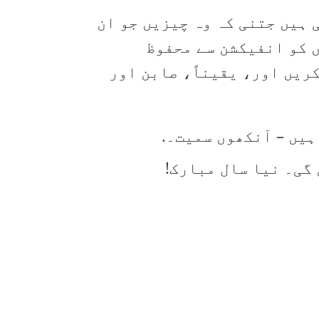
 ہیں جتنی کہ وہ چیزیں جو ان
ں کو انفیکشن سے محفوظ
ریں اور، یقیناً، صابن اور
ہیں – آنکھوں سمیت۔.
 گی۔ نیا سال مبارک!