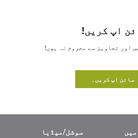
 اور تجاویز سے محروم نہ ہوں!
سائن اپ کریں۔
سوشل/میڈیا
Ελληνικά