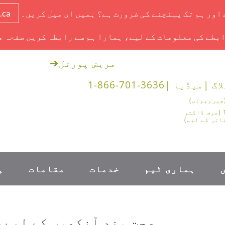
ے اور ہم تک پہنچنے کی ضرورت ہے؟ ہمیں ای میل کریں۔
.ca
بطے کی معلومات کے لیے، ہمارا ہم سے رابطہ کریں صفحہ م
مریض پورٹل
➔
اگ |
میڈیا |
1-866-701-3636
1-888-878-0562 (صرف ڈاکٹر
اتر کے لیے)
ہماری ٹیم
خدمات
مقامات
ہ
صحت مند آنکھوں کے لیے 4 نئے سال کی ریزولوشنز