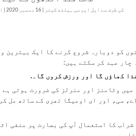
کی طرف سے
ایل ایم سی ہیلتھ کیئر
|
16 دسمبر 2020
|
ای
 چار عہد کر سکتے ہیں:
میں وٹامنز اور منرلز کی ضرورت ہوتی ہے ت
ے، سی، اور ای اومیگا تھری کے ساتھ مل کر
شراب کا استعمال آپ کی بصارت پر منفی اثر
ا ہے۔.