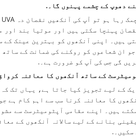
قصان پہنچا سکتی ہیں اور موتیا بند اور 
تی ہیں۔ اپنی آنکھوں کو بہترین عینک کے س
و ان شعاعوں کو روکنے کی ضمانت کے ساتھ 
یں گی جس کی آپ کو ضرورت ہے۔.
یک کے لیے تجویز کیا جاتا ہے، یہاں تک کہ
کھوں کا معائنہ کرنا سب سے اہم کام ہے جو
 سکتے ہیں۔ اپنے مقامی آپٹومیٹرسٹ سے مشو
یقینی بنانے کے لیے سالانہ آنکھوں کے معا
سکیں۔.