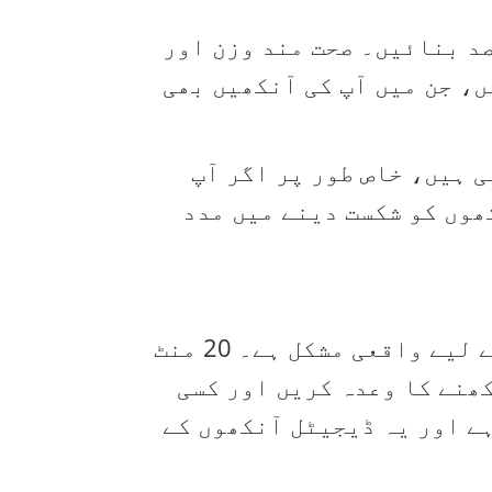
 شامل کرنے کا مقصد بنائیں۔ صحت مند وزن اور
ں، جن میں آپ کی آنکھیں بھی
یں بہت بری لگتی ہیں، خاص طور پر اگر آپ
ھوں کو شکست دینے میں مدد
ہماری زندگی اسکرینوں کے گرد گھومتی ہے، اور یہ سکرین ٹائم آنکھوں کے لیے واقعی مشکل ہے۔ 20 منٹ
دور دیکھنے کا وعدہ کریں اور کسی
اسے 20-20-20 کا اصول کہا جاتا ہے اور یہ ڈیجیٹل آنکھوں کے