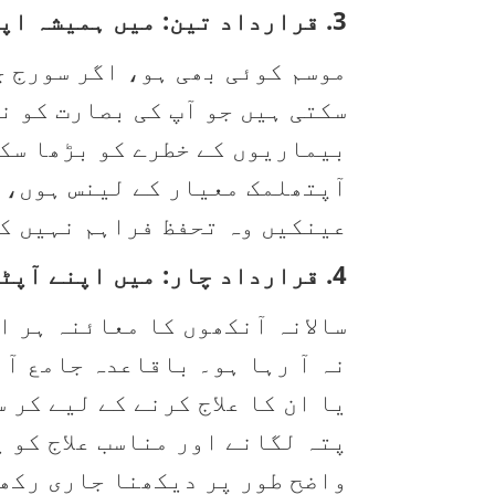
3. قرارداد تین: میں ہمیشہ اپنے دھوپ کے چشمے پہنوں گا۔.
سکتی ہیں جو آپ کی بصارت کو ن
بیماریوں کے خطرے کو بڑھا سک
آپتھلمک معیار کے لینس ہوں، ج
عینکیں وہ تحفظ فراہم نہیں کر
4. قرارداد چار: میں اپنے آپٹومیٹرسٹ کے ساتھ آنکھوں کا معائنہ کرواؤں گا۔.
سالانہ آنکھوں کا معائنہ ہر ا
نہ آ رہا ہو۔ باقاعدہ جامع آن
یا ان کا علاج کرنے کے لیے کر
پتہ لگانے اور مناسب علاج کو 
واضح طور پر دیکھنا جاری رکھ 