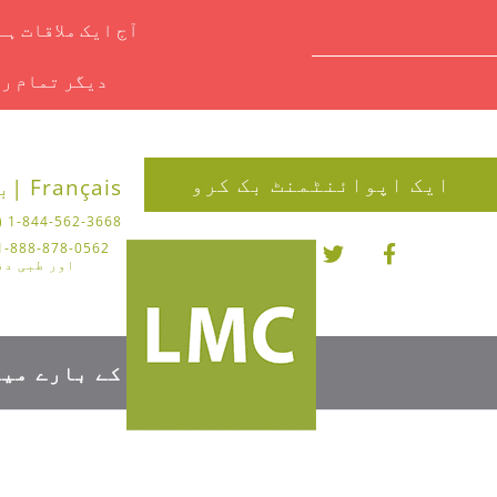
آج ایک ملاقات ہ
دیگر تمام را
ایک اپوائنٹمنٹ بک کرو
Français |
بل
1-844-562-3668 (چیروپوڈی)
اور طبی دف
کے بارے میں