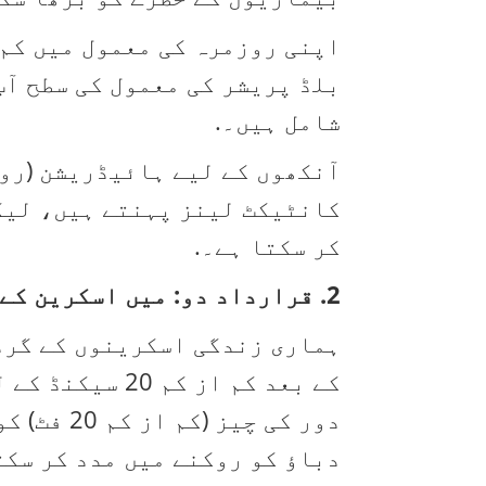
بلڈ پریشر کی معمول کی سطح آپ
شامل ہیں۔.
کانٹیکٹ لینز پہنتے ہیں، لیکن
کر سکتا ہے۔.
2. قرارداد دو: میں اسکرین کے وقفے لیے بغیر کام نہیں کروں گا۔.
کے بعد کم از 
دباؤ کو روکنے میں مدد کر سکت