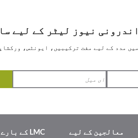
یں مدد کے لیے مفت ترکیبیں، ایونٹس، ورکشاپس
معالجین کے لیے
LMC کے بارے میں