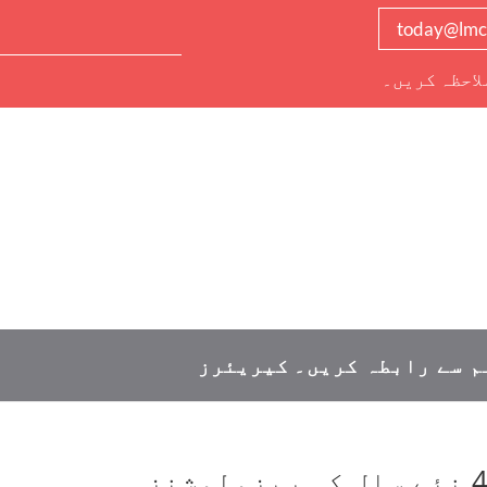
today@lmc
لاحظہ کریں۔
م سے رابطہ کریں۔
کیریئرز