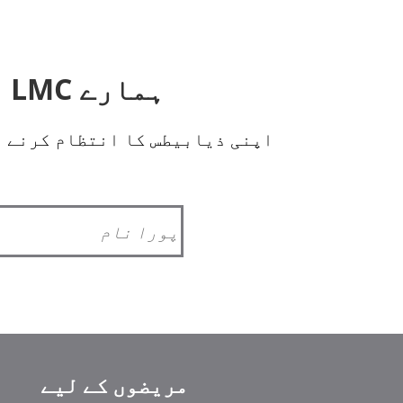
ہمارے LMC اندرونی نیوز لیٹر کے لیے سائن اپ کریں!
اپنی ذیابیطس کا انتظام کرنے م
مریضوں کے لیے