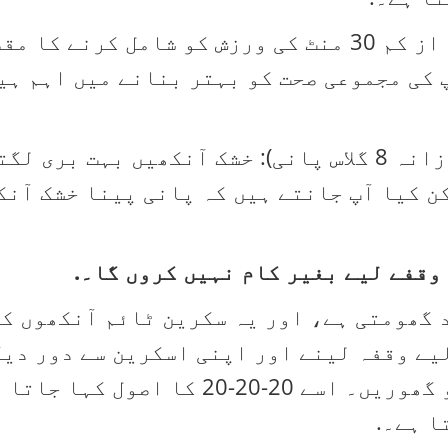
اپنی روزمرہ کی معمول میں کم از کم 30 منٹ کی ورزش کو
 کی مجموعی صحت کو بہتر بنانے میں اہم ہی
آنکھوں کے لیے ہائیڈریشن (روزانہ 8 گلاس پانی): خشک آنکھ
 کیا آپ جانتے ہیں کہ پانی پینا خشک آنک
کم 20 سیکنڈ کے لیے وقفہ لینے اور اپنی اسکرین سے 
دور کی چیز (کم از کم 20 فٹ) کو گھوریں۔ 
ا ہے۔.