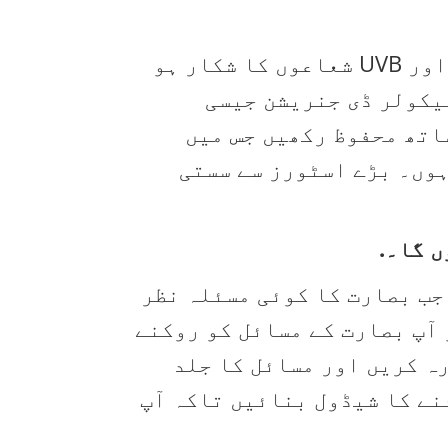
موسم کوئی بھی ہو، اگر سورج چمک رہا ہو تو آپ کی آنکھیں نقصان دہ UVA اور UVB شعاعوں کا شکار ہو
میکولر ڈی جنریشن جیسی
اتھ محفوظ رکھیں جس میں
ہوں۔ بڑے اسٹورز سے سستی
 جب بصارت کا کوئی مسئلہ نظر
 آپ بصارت کے مسائل کو روکنے
رہ کریں اور مسائل کا جلد
ئنے کا شیڈول بنائیں تاکہ آپ