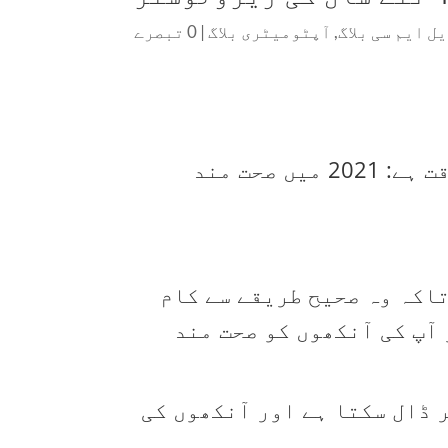
ل ایم سی بلاگ
,
آپٹومیٹری بلاگ
|
0 تبصرے
سال کا آغاز صحت کی خراب عادتوں کو دوبارہ شروع کرنے کا ایک بہترین وقت ہے: 2021 میں صحت مند
اکہ وہ صحیح طریقے سے کام
 آپ کی آنکھوں کو صحت مند
 ڈال سکتا ہے اور آنکھوں کی