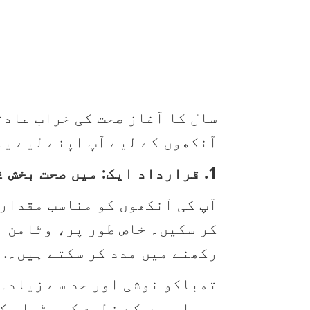
آنکھوں کے لیے آپ اپنے لیے یہ
1. قرارداد ایک: میں صحت بخش غذا کھاؤں گا اور ورزش کروں گا۔.
آپ کی آنکھوں کو مناسب مقدار 
کر سکیں۔ خاص طور پر، وٹامن ا
رکھنے میں مدد کر سکتے ہیں۔.
تمباکو نوشی اور حد سے زیادہ 
بیماریوں کے خطرے کو بڑھا سکت