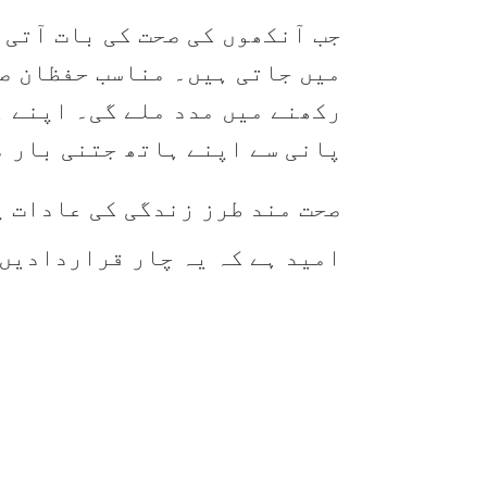
جب آنکھوں کی صحت کی بات آتی 
میں جاتی ہیں۔ مناسب حفظان صح
رکھنے میں مدد ملے گی۔ اپنے ہ
پانی سے اپنے ہاتھ جتنی بار م
صحت مند طرز زندگی کی عادات پ
امید ہے کہ یہ چار قراردادیں 