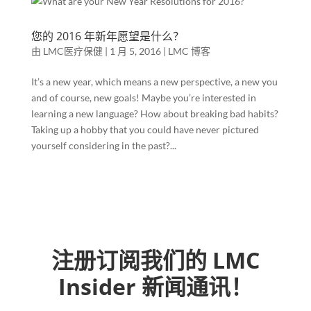
您的 2016 年新年愿望是什么？
由
LMC医疗保健
|
1 月 5, 2016
|
LMC 博客
It’s a new year, which means a new perspective, a new you
and of course, new goals! Maybe you’re interested in
learning a new language? How about breaking bad habits?
Taking up a hobby that you could have never pictured
yourself considering in the past?...
注册订阅我们的 LMC
Insider 新闻通讯！