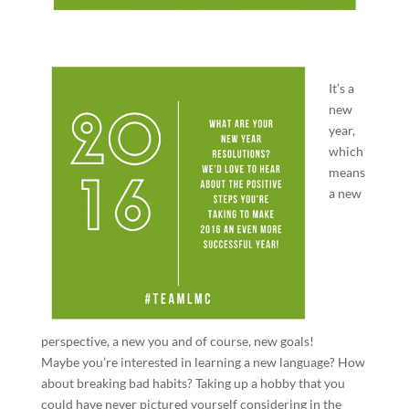
It’s a
new
year,
which
means
a new
perspective, a new you and of course, new goals!
Maybe you’re interested in learning a new language? How
about breaking bad habits? Taking up a hobby that you
could have never pictured yourself considering in the