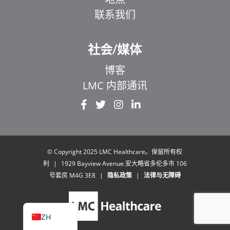
联系我们
社会/媒体
博客
LMC 内部通讯
EL
IT
ZH_HK
UR
© Copyright 2025 LMC Healthcare。保留所有权
利
|
1929 Bayview Avenue.安大略省多伦多市 106
HI
号套房 M4G 3E8
|
隐私政策
|
法律与无障碍
FR
EN
ZH