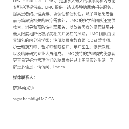
LMC Healthcare（LMC）是加拿大最大的糖尿病和内分泌
专科护理提供商。LMC 提供一站式多种糖尿病相关服务，
提高患者的护理质量、协调性和便利性。除了满足患者当
前与糖尿病相关的医疗需求外，LMC 的多学科团队还提供
教育、辅导和预防性护理服务，以改善患者的健康结局并
最大限度地降低糖尿病相关并发症的风险。LMC 团队由世
界知名的内分泌学家；注册糖尿病教育师 (CDE) 营养师、
护士和药剂师；验光师和眼镜师；足病医生；健康教练；
以及临床研究专业人员组成。LMC 独特的护理模式使患者
更容易更好地管理他们的糖尿病并过上更健康的生活。了
解更多信息，请访问：lmc.ca
媒体联系人：
萨迦·哈米迪
sagar.hamidi@LMC.CA