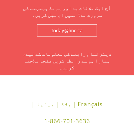
آج ایک ملاقات ہے اور ہم تک پہنچنے کی
ضرورت ہے؟ ہمیں ای میل کریں۔
today@lmc.ca
دیگر تمام رابطے کی معلومات کے لیے،
ہمارا ہم سے رابطہ کریں صفحہ ملاحظہ
کریں۔
Français |
بلاگ |
میڈیا |
1-866-701-3636