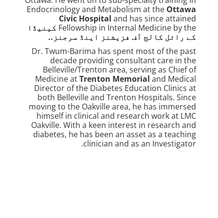
Ottawa. He went on to sub-specialty training in
Endocrinology and Metabolism at the
Ottawa
Civic Hospital
and has since attained
Fellowship in Internal Medicine by the
کینیڈا
کے رائل کالج آف فزیشنز اینڈ سرجنز.
.
Dr. Twum-Barima has spent most of the past
decade providing consultant care in the
Belleville/Trenton area, serving as Chief of
Medicine at
Trenton Memorial
and Medical
Director of the Diabetes Education Clinics at
both Belleville and Trenton Hospitals. Since
moving to the Oakville area, he has immersed
himself in clinical and research work at LMC
Oakville. With a keen interest in research and
diabetes, he has been an asset as a teaching
clinician and as an Investigator.