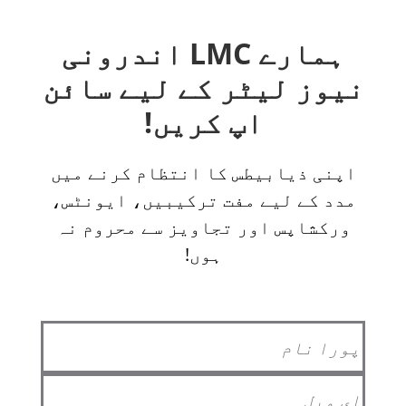
ہمارے LMC اندرونی
نیوز لیٹر کے لیے سائن
اپ کریں!
اپنی ذیابیطس کا انتظام کرنے میں
مدد کے لیے مفت ترکیبیں، ایونٹس،
ورکشاپس اور تجاویز سے محروم نہ
ہوں!