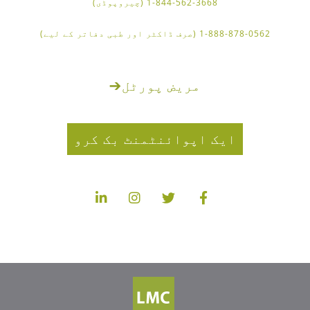
1-844-562-3668 (چیروپوڈی)
1-888-878-0562 (صرف ڈاکٹر اور طبی دفاتر کے لیے)
مریض پورٹل
➔
ایک اپوائنٹمنٹ بک کرو