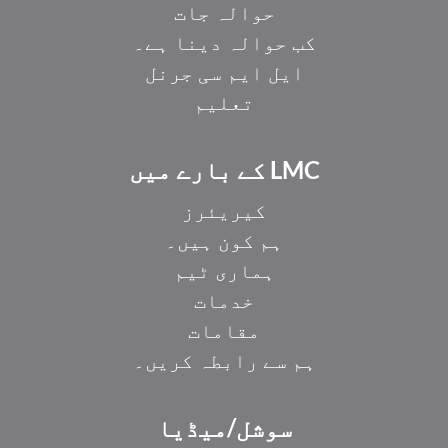
حوالہ جات
کب حوالہ دینا ہے۔
ایل ایم سی جرنل
تعلیم
LMC کے بارے میں
کیریئرز
ہم کون ہیں۔
ہماری ٹیم
خدمات
مقامات
ہم سے رابطہ کریں۔
EL
سوشل/میڈیا
IT