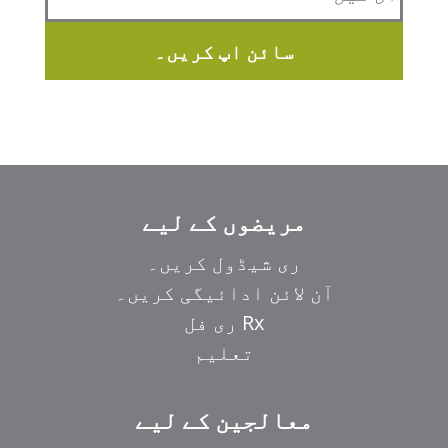
سائن اپ کریں۔
مریضوں کے لیے
ری شیڈول کریں۔
آن لائن ادائیگی کریں۔
Rx ری فل
تعلیم
معالجین کے لیے