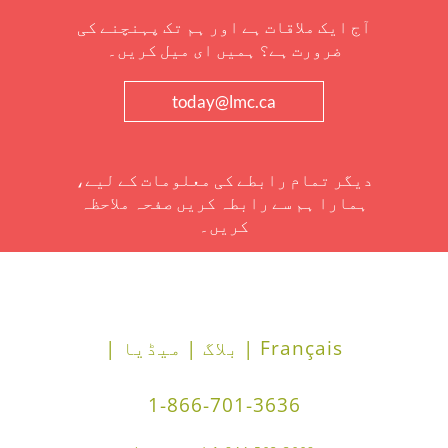
آج ایک ملاقات ہے اور ہم تک پہنچنے کی
ضرورت ہے؟ ہمیں ای میل کریں۔
today@lmc.ca
دیگر تمام رابطے کی معلومات کے لیے،
ہمارا ہم سے رابطہ کریں صفحہ ملاحظہ
کریں۔
Français |
بلاگ |
میڈیا |
1-866-701-3636