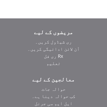
مریضوں کے لیے
ری شیڈول کریں۔
آن لائن ادائیگی کریں۔
Rx ری فل
تعلیم
معالجین کے لیے
حوالہ جات
کب حوالہ دینا ہے۔
ایل ایم سی جرنل