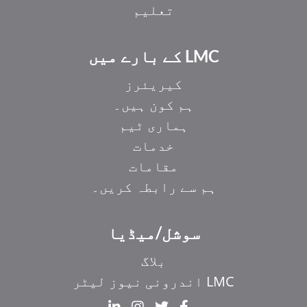
تعلیم
LMC کے بارے میں
کیریئرز
ہم کون ہیں۔
ہماری ٹیم
خدمات
مقامات
ہم سے رابطہ کریں۔
سوشل/میڈیا
بلاگ
LMC اندرونی نیوز لیٹر