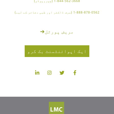
1-844-562-3668 (چیروپوڈی)
1-888-878-0562 (صرف ڈاکٹر اور طبی دفاتر کے لیے)
مریض پورٹل
➔
ایک اپوائنٹمنٹ بک کرو