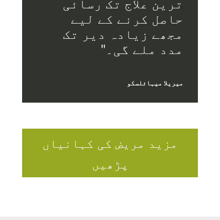
ترین علاج تک رسائی
حاصل کرنے کے لیے
مجھے زیادہ دیر تک
مدد ملے گی۔"
میریلا میہائلسکو
مزید مریض کی کہانیاں
پڑھیں