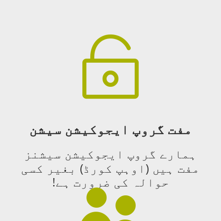

مفت گروپ ایجوکیشن سیشن
ہمارے گروپ ایجوکیشن سیشنز
مفت ہیں (اوہپ کورڈ) بغیر کسی
حوالہ کی ضرورت ہے!
