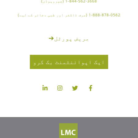
1-844-562-3668 (چیروپوڈی)
1-888-878-0562 (صرف ڈاکٹر اور طبی دفاتر کے لیے)
مریض پورٹل
➔
ایک اپوائنٹمنٹ بک کرو