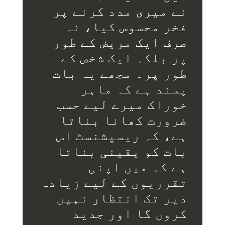
نے میری مدد کرنے پر
فخر محسوس کیا، نہ
صرف ایک مریض کے طور
پر بلکہ ایک شخص کے
طور پر۔ مجھے یہ بات
پسند ہے کہ ماہر
خوراک میرے لیے حسب
ضرورت کھانا بناتا
ہے، کہ ریسپشنسٹ اس
بات کو یقینی بناتا
ہے کہ میں اپنی
تقرریوں کے لیے زیادہ
دیر تک انتظار نہیں
کروں گا اور جدید