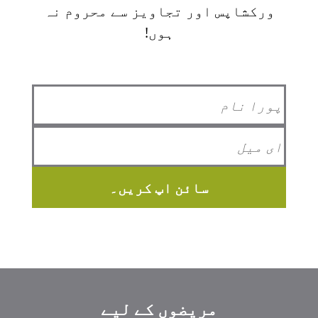
ورکشاپس اور تجاویز سے محروم نہ
ہوں!
سائن اپ کریں۔
مریضوں کے لیے