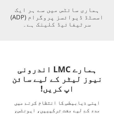
ہماری سائٹس میں سے ہر ایک
اسسٹڈ ڈیوائسز پروگرام (ADP)
سرٹیفائیڈ کلینک ہے۔
ہمارے LMC اندرونی
نیوز لیٹر کے لیے سائن
اپ کریں!
اپنی ذیابیطس کا انتظام کرنے میں
مدد کے لیے مفت ترکیبیں، ایونٹس،