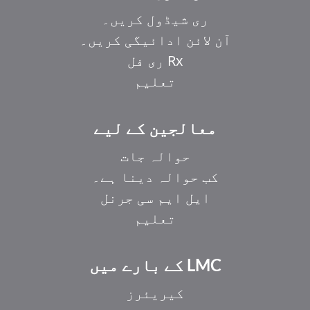
ری شیڈول کریں۔
آن لائن ادائیگی کریں۔
Rx ری فل
تعلیم
معالجین کے لیے
حوالہ جات
کب حوالہ دینا ہے۔
ایل ایم سی جرنل
تعلیم
LMC کے بارے میں
کیریئرز