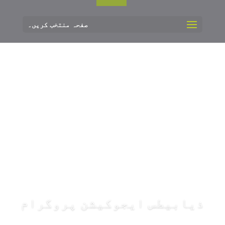
صفحہ منتخب کریں۔
ذیابیطس ایجوکیشن پروگرام