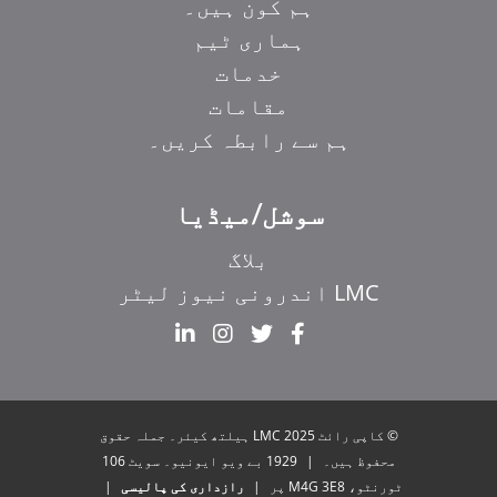
ہم کون ہیں۔
ہماری ٹیم
خدمات
مقامات
ہم سے رابطہ کریں۔
سوشل/میڈیا
بلاگ
LMC اندرونی نیوز لیٹر
EL
IT
ZH_HK
© کاپی رائٹ 2025 LMC ہیلتھ کیئر۔ جملہ حقوق
ZH
محفوظ ہیں۔
|
1929 بے ویو ایونیو۔ سویٹ 106
ٹورنٹو، M4G 3E8 پر
|
رازداری کی پالیسی
|
HI