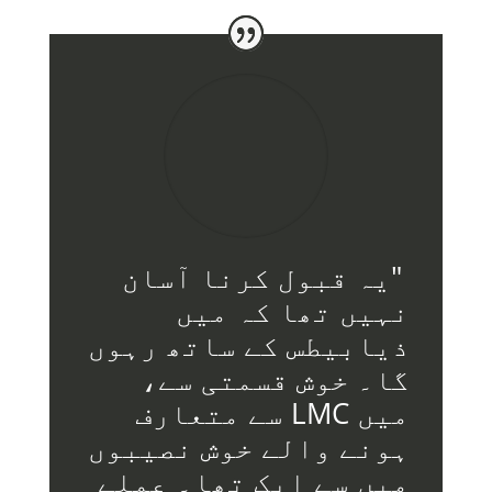
"یہ قبول کرنا آسان
نہیں تھا کہ میں
ذیابیطس کے ساتھ رہوں
گا۔ خوش قسمتی سے،
میں LMC سے متعارف
ہونے والے خوش نصیبوں
میں سے ایک تھا۔ عملے