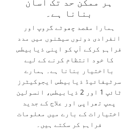
ہر ممکن حد تک آسان
بنانا ہے۔
ہمارا مقصد چھوٹے گروپ اور
انفرادی دونوں سیشنوں میں مدد
فراہم کرکے آپ کو اپنی ذیابیطس
کا خود انتظام کرنے کے لیے
بااختیار بنانا ہے۔ ہمارے
سرٹیفائیڈ ذیابیطس ایجوکیٹرز
ٹائپ 1 اور 2 ذیابیطس، انسولین
پمپ تھراپی اور علاج کے جدید
اختیارات کے بارے میں معلومات
فراہم کر سکتے ہیں۔