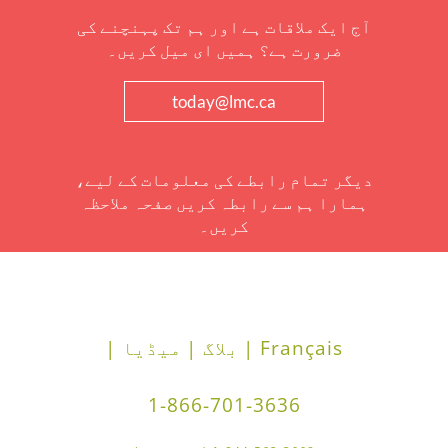
آج ایک ملاقات ہے اور ہم تک پہنچنے کی
ضرورت ہے؟ ہمیں ای میل کریں۔
today@lmc.ca
دیگر تمام رابطے کی معلومات کے لیے،
ہمارا ہم سے رابطہ کریں صفحہ ملاحظہ
کریں۔
Français |
بلاگ |
میڈیا |
1-866-701-3636