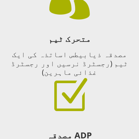
متحرک ٹیم
مصدقہ ذیابیطس اساتذہ کی ایک
ٹیم (رجسٹرڈ نرسیں اور رجسٹرڈ
غذائی ماہرین)
Z
ADP مصدقہ