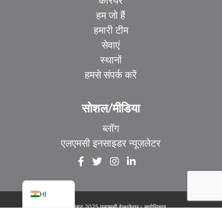
करियर
हम जो हैं
हमारी टीम
सेवाएं
स्थानों
हमसे संपर्क करें
EL
IT
सोशल/मीडिया
ZH_HK
ब्लॉग
ZH
एलएमसी इनसाइडर न्यूज़लेटर
UR
FR
EN
HI
© कॉपीराइट 2025 एलएमसी हेल्थकेयर। सर्वाधिकार
सुरक्षित
|
1929 बेव्यू एवेन्यू. सुइट 106 टोरंटो, ON M4G