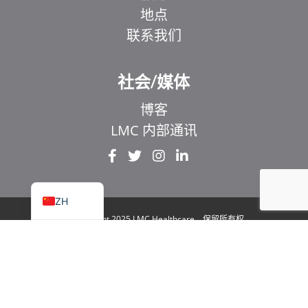
地点
联系我们
EL
IT
社会/媒体
ZH_HK
博客
UR
LMC 内部通讯
HI
FR
EN
ZH
© Copyright 2025 LMC Healthcare。保留所有权
利
|
1929 Bayview Avenue.安大略省多伦多市 106
号套房 M4G 3E8
|
隐私政策
|
法律与无障碍