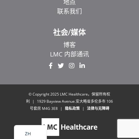
地点
联系我们
社会/媒体
博客
LMC 内部通讯
EL
IT
ZH_HK
UR
© Copyright 2025 LMC Healthcare。保留所有权
利
|
1929 Bayview Avenue.安大略省多伦多市 106
HI
号套房 M4G 3E8
|
隐私政策
|
法律与无障碍
FR
EN
ZH