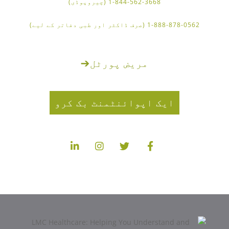
1-844-562-3668 (چیروپوڈی)
1-888-878-0562 (صرف ڈاکٹر اور طبی دفاتر کے لیے)
مریض پورٹل
➔
ایک اپوائنٹمنٹ بک کرو