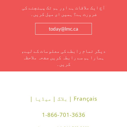
آج ایک ملاقات ہے اور ہم تک پہنچنے کی
ضرورت ہے؟ ہمیں ای میل کریں۔
today@lmc.ca
دیگر تمام رابطے کی معلومات کے لیے،
ہمارا ہم سے رابطہ کریں صفحہ ملاحظہ
کریں۔
Français |
بلاگ |
میڈیا |
1-866-701-3636