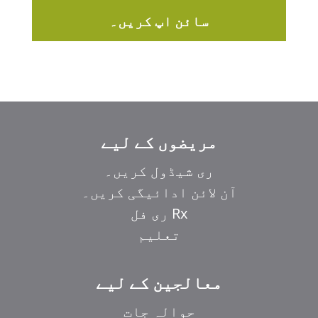
سائن اپ کریں۔
مریضوں کے لیے
ری شیڈول کریں۔
آن لائن ادائیگی کریں۔
Rx ری فل
تعلیم
معالجین کے لیے
حوالہ جات