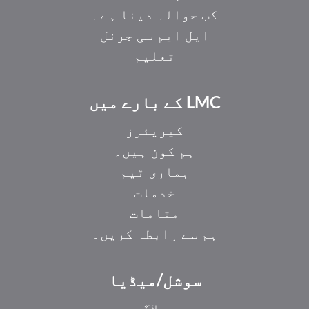
کب حوالہ دینا ہے۔
ایل ایم سی جرنل
تعلیم
LMC کے بارے میں
کیریئرز
ہم کون ہیں۔
ہماری ٹیم
خدمات
مقامات
ہم سے رابطہ کریں۔
سوشل/میڈیا
بلاگ