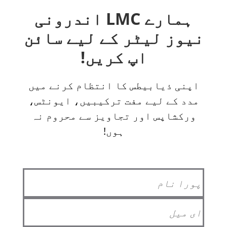
ہمارے LMC اندرونی
نیوز لیٹر کے لیے سائن
اپ کریں!
اپنی ذیابیطس کا انتظام کرنے میں
مدد کے لیے مفت ترکیبیں، ایونٹس،
ورکشاپس اور تجاویز سے محروم نہ
ہوں!