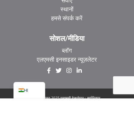
सेवाएं
स्थानों
हमसे संपर्क करें
EL
IT
सोशल/मीडिया
ZH_HK
ब्लॉग
ZH
एलएमसी इनसाइडर न्यूज़लेटर
UR
FR
EN
HI
© कॉपीराइट 2025 एलएमसी हेल्थकेयर। सर्वाधिकार
सुरक्षित
|
1929 बेव्यू एवेन्यू. सुइट 106 टोरंटो, ON M4G
3E8
|
गोपनीयता नीति
|
कानूनी और सुलभता