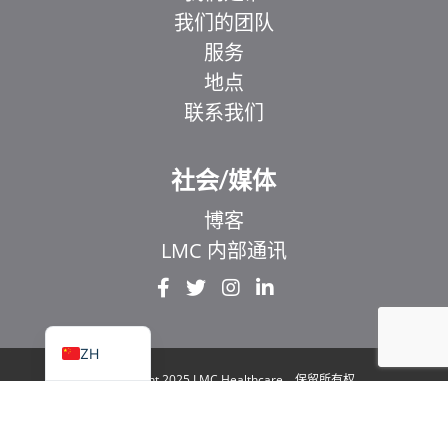
我们的团队
服务
地点
联系我们
EL
IT
社会/媒体
ZH_HK
博客
UR
LMC 内部通讯
HI
FR
EN
ZH
© Copyright 2025 LMC Healthcare。保留所有权
利
|
1929 Bayview Avenue.安大略省多伦多市 106
号套房 M4G 3E8
|
隐私政策
|
法律与无障碍