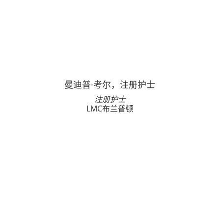
曼迪普·考尔，注册护士
注册护士
LMC布兰普顿