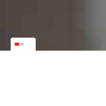
ZH_HK
UR
HI
FR
EN
ZH