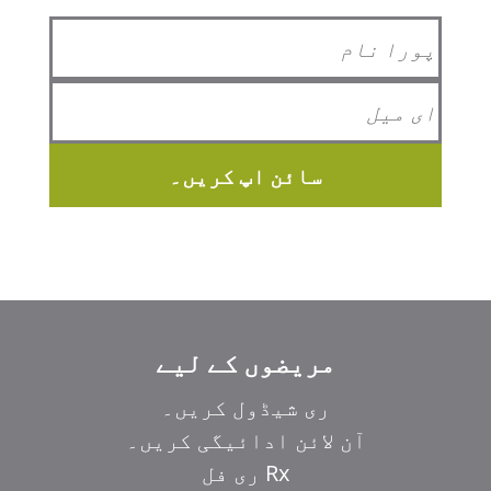
سائن اپ کریں۔
مریضوں کے لیے
ری شیڈول کریں۔
آن لائن ادائیگی کریں۔
Rx ری فل