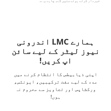
خبردار کرتے ہوئے سنیں گے، چاہے وہ...
ہمارے LMC اندرونی
نیوز لیٹر کے لیے سائن
اپ کریں!
اپنی ذیابیطس کا انتظام کرنے میں
مدد کے لیے مفت ترکیبیں، ایونٹس،
ورکشاپس اور تجاویز سے محروم نہ
ہوں!