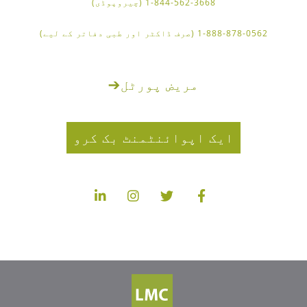
1-844-562-3668 (چیروپوڈی)
1-888-878-0562 (صرف ڈاکٹر اور طبی دفاتر کے لیے)
مریض پورٹل
➔
ایک اپوائنٹمنٹ بک کرو