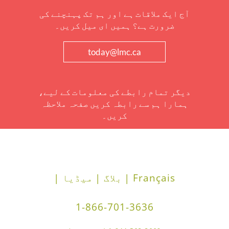
آج ایک ملاقات ہے اور ہم تک پہنچنے کی
ضرورت ہے؟ ہمیں ای میل کریں۔
today@lmc.ca
دیگر تمام رابطے کی معلومات کے لیے،
ہمارا ہم سے رابطہ کریں صفحہ ملاحظہ
کریں۔
Français |
بلاگ |
میڈیا |
1-866-701-3636