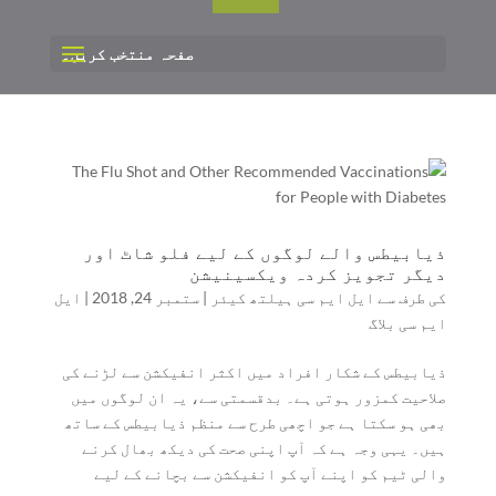
صفحہ منتخب کریں۔
ذیابیطس والے لوگوں کے لیے فلو شاٹ اور
دیگر تجویز کردہ ویکسینیشن
کی طرف سے
ایل ایم سی ہیلتھ کیئر
|
ستمبر 24, 2018
|
ایل
ایم سی بلاگ
ذیابیطس کے شکار افراد میں اکثر انفیکشن سے لڑنے کی
صلاحیت کمزور ہوتی ہے۔ بدقسمتی سے، یہ ان لوگوں میں
بھی ہو سکتا ہے جو اچھی طرح سے منظم ذیابیطس کے ساتھ
ہیں۔ یہی وجہ ہے کہ آپ اپنی صحت کی دیکھ بھال کرنے
والی ٹیم کو اپنے آپ کو انفیکشن سے بچانے کے لیے