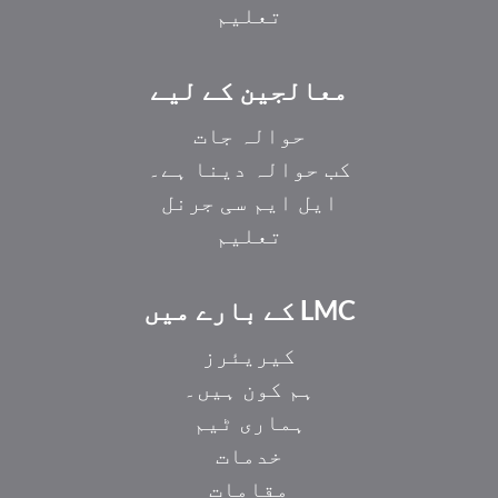
تعلیم
معالجین کے لیے
حوالہ جات
کب حوالہ دینا ہے۔
ایل ایم سی جرنل
تعلیم
LMC کے بارے میں
کیریئرز
ہم کون ہیں۔
ہماری ٹیم
خدمات
مقامات