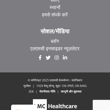
स्थानों
हमसे संपर्क करें
सोशल/मीडिया
ब्लॉग
एलएमसी इनसाइडर न्यूज़लेटर
EL
IT
ZH_HK
ZH
© कॉपीराइट 2025 एलएमसी हेल्थकेयर। सर्वाधिकार
सुरक्षित
|
1929 बेव्यू एवेन्यू. सुइट 106 टोरंटो, ON M4G
UR
3E8
|
गोपनीयता नीति
|
कानूनी और सुलभता
FR
EN